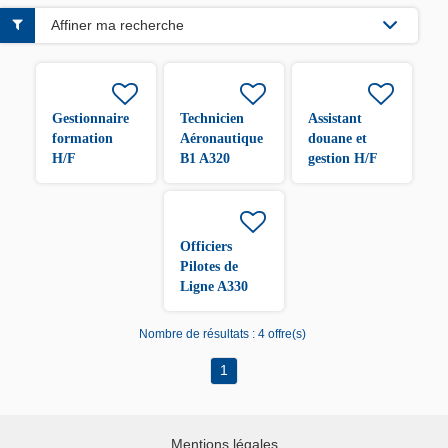
Affiner ma recherche
Gestionnaire
Technicien
Assistant
formation
Aéronautique
douane et
H/F
B1 A320
gestion H/F
/A330 H/F
Officiers
Pilotes de
Ligne A330
H/F
Nombre de résultats :
4 offre(s)
1
Mentions légales