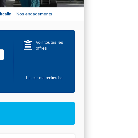
ircalin
Nos engagements
Voir toutes les
offres