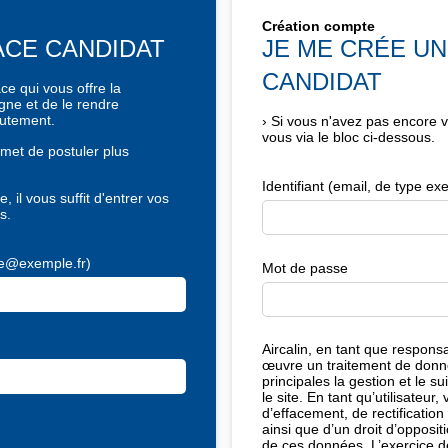
Création compte
PACE CANDIDAT
JE ME CRÉE U
CANDIDAT
e qui vous offre la
igne et de le rendre
rutement.
›
Si vous n'avez pas encore 
vous via le bloc ci-dessous.
met de postuler plus
Identifiant (email, de type 
, il vous suffit d'entrer vos
s.
ple@exemple.fr)
Mot de passe
Aircalin, en tant que respons
œuvre un traitement de donné
principales la gestion et le 
le site. En tant qu’utilisateur
d’effacement, de rectification
ainsi que d’un droit d’oppositi
de ces données. L’exercice de