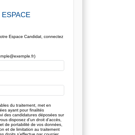
N ESPACE
votre Espace Candidat, connectez
exemple@exemple.fr)
ables du traitement, met en
es ayant pour finalités
suivi des candidatures déposées sur
, vous disposez d’un droit d’accès,
 et de portabilité de vos données,
on et de limitation au traitement
s droits s’effectue par courrier